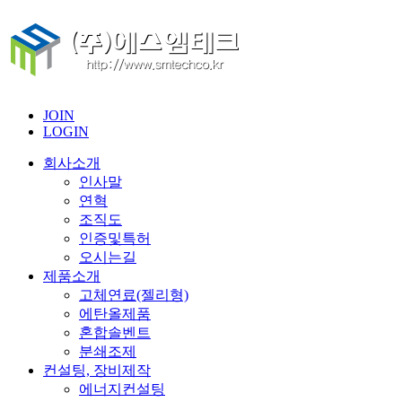
JOIN
LOGIN
회사소개
인사말
연혁
조직도
인증및특허
오시는길
제품소개
고체연료(젤리형)
에탄올제품
혼합솔벤트
분쇄조제
컨설팅, 장비제작
에너지컨설팅