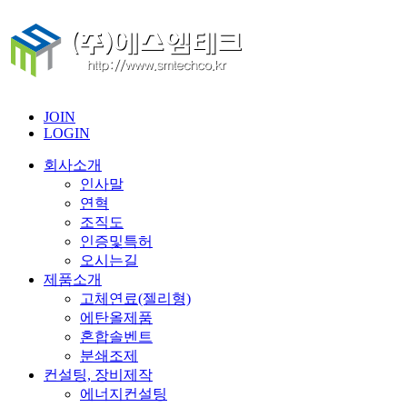
JOIN
LOGIN
회사소개
인사말
연혁
조직도
인증및특허
오시는길
제품소개
고체연료(젤리형)
에탄올제품
혼합솔벤트
분쇄조제
컨설팅, 장비제작
에너지컨설팅