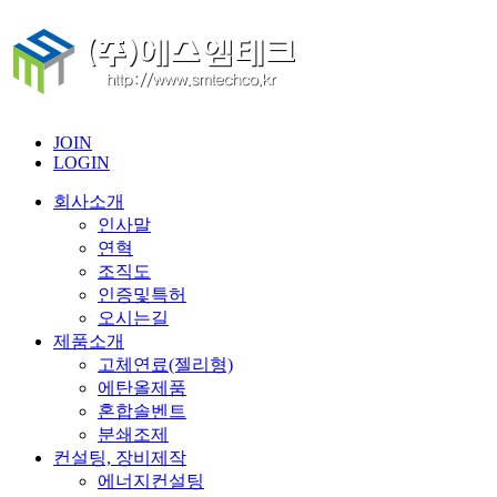
JOIN
LOGIN
회사소개
인사말
연혁
조직도
인증및특허
오시는길
제품소개
고체연료(젤리형)
에탄올제품
혼합솔벤트
분쇄조제
컨설팅, 장비제작
에너지컨설팅