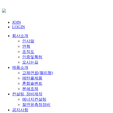
JOIN
LOGIN
회사소개
인사말
연혁
조직도
인증및특허
오시는길
제품소개
고체연료(젤리형)
에탄올제품
혼합솔벤트
분쇄조제
컨설팅, 장비제작
에너지컨설팅
절연유측정장비
공지사항