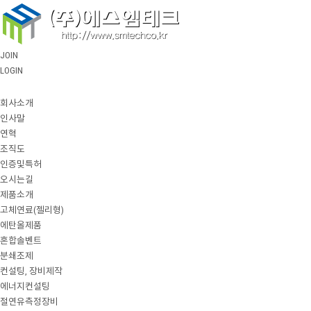
JOIN
LOGIN
회사소개
인사말
연혁
조직도
인증및특허
오시는길
제품소개
고체연료(젤리형)
에탄올제품
혼합솔벤트
분쇄조제
컨설팅, 장비제작
에너지컨설팅
절연유측정장비