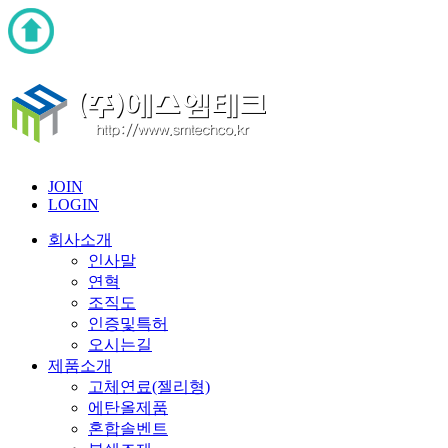
JOIN
LOGIN
회사소개
인사말
연혁
조직도
인증및특허
오시는길
제품소개
고체연료(젤리형)
에탄올제품
혼합솔벤트