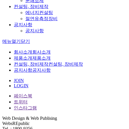
분쇄조제
컨설팅, 장비제작
에너지컨설팅
절연유측정장비
공지사항
공지사항
메뉴
열기
닫기
회사소개
회사소개
제품소개
제품소개
컨설팅, 장비제작
컨설팅, 장비제작
공지사항
공지사항
JOIN
LOGIN
페이스북
트위터
인스타그램
Web Design & Web Publising
WebsREpublic
Tel. : 1800-9356