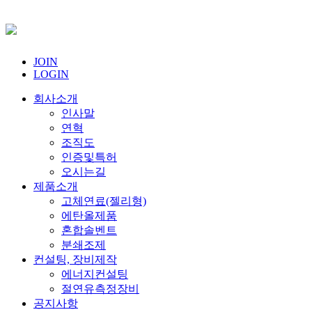
JOIN
LOGIN
회사소개
인사말
연혁
조직도
인증및특허
오시는길
제품소개
고체연료(젤리형)
에탄올제품
혼합솔벤트
분쇄조제
컨설팅, 장비제작
에너지컨설팅
절연유측정장비
공지사항