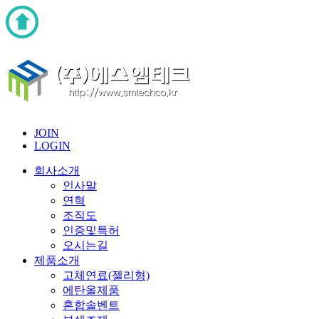
JOIN
LOGIN
회사소개
인사말
연혁
조직도
인증및특허
오시는길
제품소개
고체연료(젤리형)
에탄올제품
혼합솔벤트