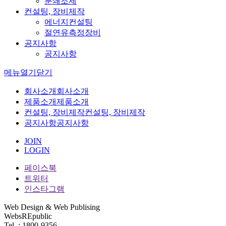
분쇄조제
컨설팅, 장비제작
에너지컨설팅
절연유측정장비
공지사항
공지사항
메뉴
열기
닫기
회사소개
회사소개
제품소개
제품소개
컨설팅, 장비제작
컨설팅, 장비제작
공지사항
공지사항
JOIN
LOGIN
페이스북
트위터
인스타그램
Web Design & Web Publising
WebsREpublic
Tel. : 1800-9356