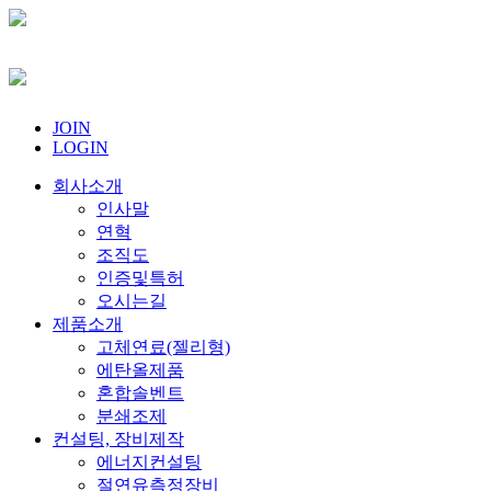
JOIN
LOGIN
회사소개
인사말
연혁
조직도
인증및특허
오시는길
제품소개
고체연료(젤리형)
에탄올제품
혼합솔벤트
분쇄조제
컨설팅, 장비제작
에너지컨설팅
절연유측정장비