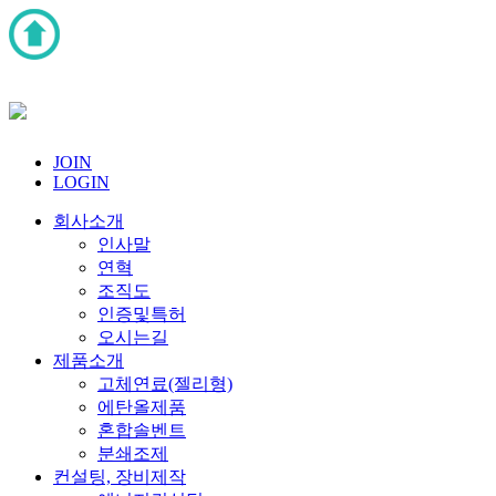
JOIN
LOGIN
회사소개
인사말
연혁
조직도
인증및특허
오시는길
제품소개
고체연료(젤리형)
에탄올제품
혼합솔벤트
분쇄조제
컨설팅, 장비제작