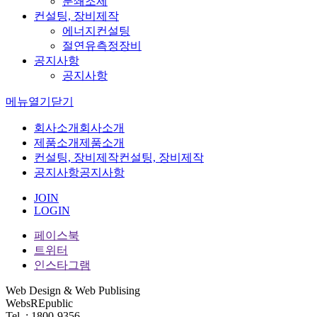
분쇄조제
컨설팅, 장비제작
에너지컨설팅
절연유측정장비
공지사항
공지사항
메뉴
열기
닫기
회사소개
회사소개
제품소개
제품소개
컨설팅, 장비제작
컨설팅, 장비제작
공지사항
공지사항
JOIN
LOGIN
페이스북
트위터
인스타그램
Web Design & Web Publising
WebsREpublic
Tel. : 1800-9356