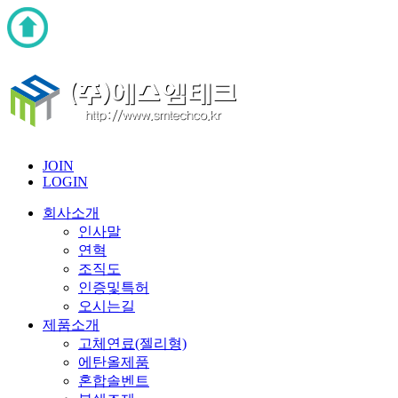
JOIN
LOGIN
회사소개
인사말
연혁
조직도
인증및특허
오시는길
제품소개
고체연료(젤리형)
에탄올제품
혼합솔벤트