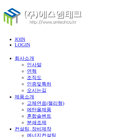
JOIN
LOGIN
회사소개
인사말
연혁
조직도
인증및특허
오시는길
제품소개
고체연료(젤리형)
에탄올제품
혼합솔벤트
분쇄조제
컨설팅, 장비제작
에너지컨설팅