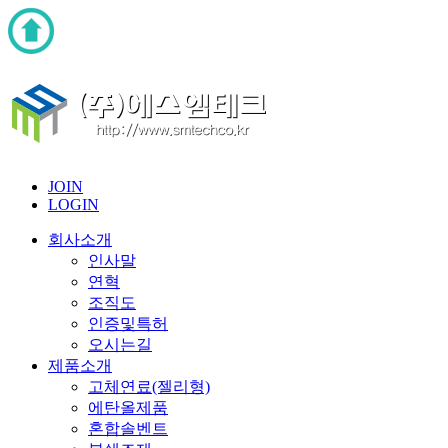
JOIN
LOGIN
회사소개
인사말
연혁
조직도
인증및특허
오시는길
제품소개
고체연료(젤리형)
에탄올제품
혼합솔벤트