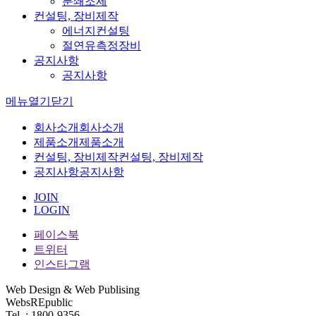
분쇄조제
컨설팅, 장비제작
에너지컨설팅
절연유측정장비
공지사항
공지사항
메뉴
열기
닫기
회사소개
회사소개
제품소개
제품소개
컨설팅, 장비제작
컨설팅, 장비제작
공지사항
공지사항
JOIN
LOGIN
페이스북
트위터
인스타그램
Web Design & Web Publising
WebsREpublic
Tel. : 1800-9356