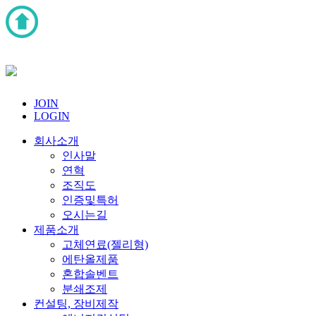
JOIN
LOGIN
회사소개
인사말
연혁
조직도
인증및특허
오시는길
제품소개
고체연료(젤리형)
에탄올제품
혼합솔벤트
분쇄조제
컨설팅, 장비제작