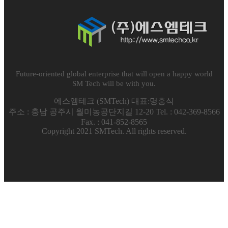
Future-oriented global enterprise that will open a happy world
SM Tech will be with you.
에스엠테크 (SMTech) 대표:명흥식
주소 : 충남 공주시 월미농공단지길 12-20 Tel. : 042-369-8566
Fax. : 041-852-8565
Copyright 2021
SMTech
. All rights reserved.