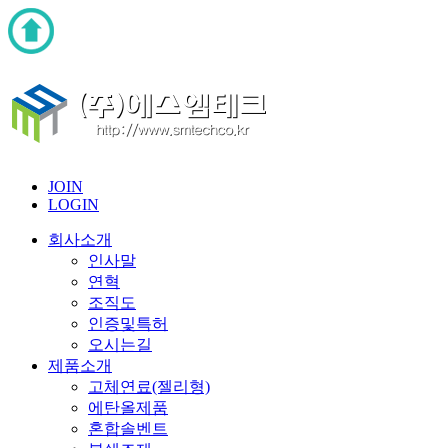
JOIN
LOGIN
회사소개
인사말
연혁
조직도
인증및특허
오시는길
제품소개
고체연료(젤리형)
에탄올제품
혼합솔벤트