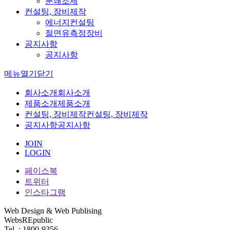
분쇄조제
컨설팅, 장비제작
에너지컨설팅
절연유측정장비
공지사항
공지사항
메뉴
열기
닫기
회사소개
회사소개
제품소개
제품소개
컨설팅, 장비제작
컨설팅, 장비제작
공지사항
공지사항
JOIN
LOGIN
페이스북
트위터
인스타그램
Web Design & Web Publising
WebsREpublic
Tel. : 1800-9356