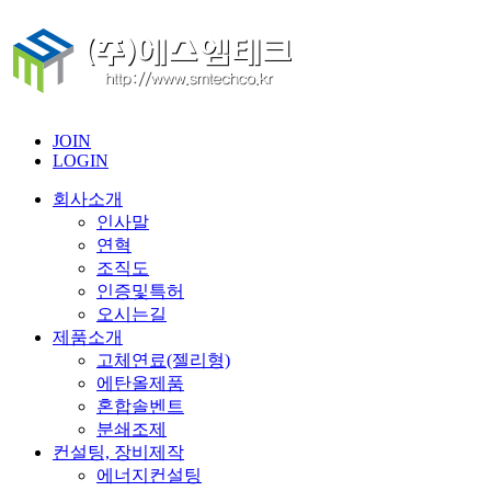
JOIN
LOGIN
회사소개
인사말
연혁
조직도
인증및특허
오시는길
제품소개
고체연료(젤리형)
에탄올제품
혼합솔벤트
분쇄조제
컨설팅, 장비제작
에너지컨설팅