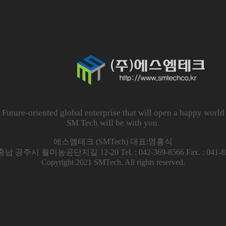
Future-oriented global enterprise that will open a happy world
SM Tech will be with you.
에스엠테크 (SMTech) 대표:명흥식
충남 공주시 월미농공단지길 12-20 Tel. : 042-369-8566 Fax. : 041-85
Copyright 2021
SMTech
. All rights reserved.