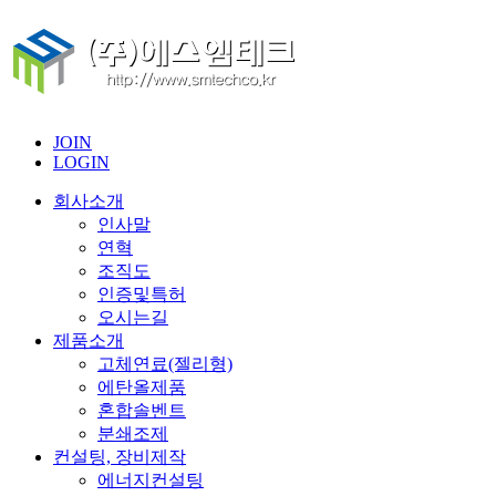
JOIN
LOGIN
회사소개
인사말
연혁
조직도
인증및특허
오시는길
제품소개
고체연료(젤리형)
에탄올제품
혼합솔벤트
분쇄조제
컨설팅, 장비제작
에너지컨설팅