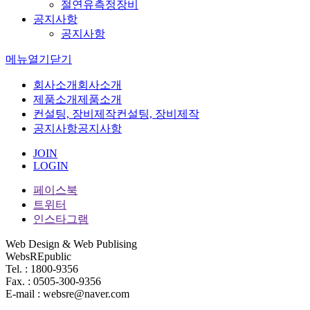
절연유측정장비
공지사항
공지사항
메뉴
열기
닫기
회사소개
회사소개
제품소개
제품소개
컨설팅, 장비제작
컨설팅, 장비제작
공지사항
공지사항
JOIN
LOGIN
페이스북
트위터
인스타그램
Web Design & Web Publising
WebsREpublic
Tel. : 1800-9356
Fax. : 0505-300-9356
E-mail : websre@naver.com