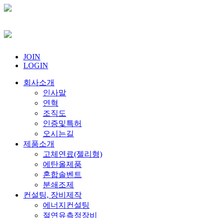
JOIN
LOGIN
회사소개
인사말
연혁
조직도
인증및특허
오시는길
제품소개
고체연료(젤리형)
에탄올제품
혼합솔벤트
분쇄조제
컨설팅, 장비제작
에너지컨설팅
절연유측정장비