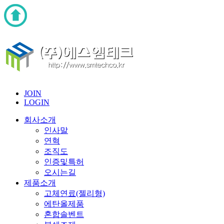
JOIN
LOGIN
회사소개
인사말
연혁
조직도
인증및특허
오시는길
제품소개
고체연료(젤리형)
에탄올제품
혼합솔벤트