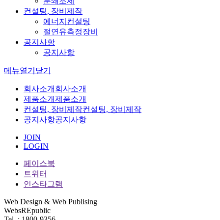
분쇄조제
컨설팅, 장비제작
에너지컨설팅
절연유측정장비
공지사항
공지사항
메뉴
열기
닫기
회사소개
회사소개
제품소개
제품소개
컨설팅, 장비제작
컨설팅, 장비제작
공지사항
공지사항
JOIN
LOGIN
페이스북
트위터
인스타그램
Web Design & Web Publising
WebsREpublic
Tel. : 1800-9356