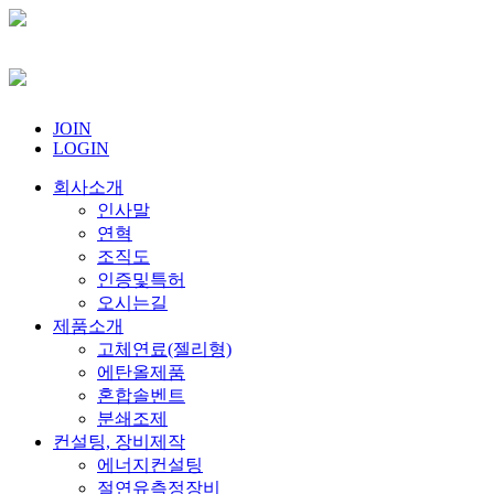
JOIN
LOGIN
회사소개
인사말
연혁
조직도
인증및특허
오시는길
제품소개
고체연료(젤리형)
에탄올제품
혼합솔벤트
분쇄조제
컨설팅, 장비제작
에너지컨설팅
절연유측정장비