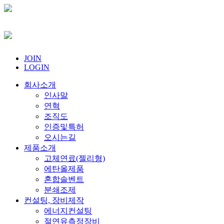
JOIN
LOGIN
회사소개
인사말
연혁
조직도
인증및특허
오시는길
제품소개
고체연료(젤리형)
에탄올제품
혼합솔벤트
분쇄조제
컨설팅, 장비제작
에너지컨설팅
절연유측정장비