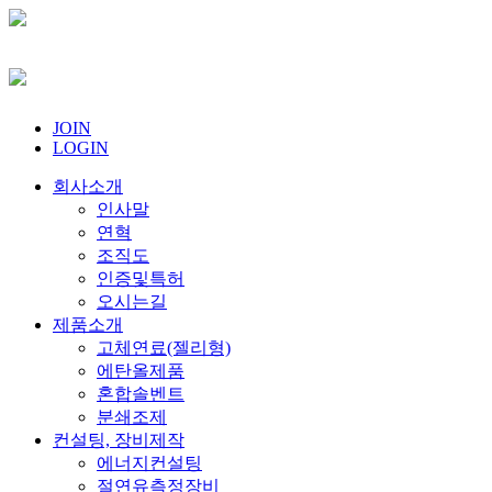
JOIN
LOGIN
회사소개
인사말
연혁
조직도
인증및특허
오시는길
제품소개
고체연료(젤리형)
에탄올제품
혼합솔벤트
분쇄조제
컨설팅, 장비제작
에너지컨설팅
절연유측정장비