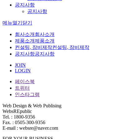
공지사항
공지사항
메뉴
열기
닫기
회사소개
회사소개
제품소개
제품소개
컨설팅, 장비제작
컨설팅, 장비제작
공지사항
공지사항
JOIN
LOGIN
페이스북
트위터
인스타그램
Web Design & Web Publising
WebsREpublic
Tel. : 1800-9356
Fax. : 0505-300-9356
E-mail : websre@naver.com
FOR YOUR BUSINESS